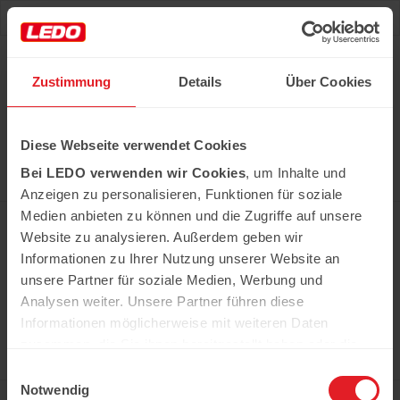
Deu
Рус
Zustimmung
Details
Über Cookies
Понравился рецепт?
Diese Webseite verwendet Cookies
Все необходимые продукты Вы можете
приобрести в сети
Bei LEDO verwenden wir Cookies
, um Inhalte und
наших супермаркетов Ledo
Anzeigen zu personalisieren, Funktionen für soziale
Узнать больше
Medien anbieten zu können und die Zugriffe auf unsere
Website zu analysieren. Außerdem geben wir
Informationen zu Ihrer Nutzung unserer Website an
In der Kühweid 2a D-76661 Philippsburg-
unsere Partner für soziale Medien, Werbung und
Huttenheim
Analysen weiter. Unsere Partner führen diese
ledo.informiert@ledo-markt.de
Informationen möglicherweise mit weiteren Daten
zusammen, die Sie ihnen bereitgestellt haben oder die
sie im Rahmen Ihrer Nutzung der Dienste gesammelt
Einwilligungsauswahl
haben.
Notwendig
Копирайт © 2026 Ledo. Все права