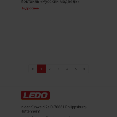
Коктейль «Русский медведь»
Подробнее
«
1
2
3
4
6
»
In der Kühweid 2a D-76661 Philippsburg-
Huttenheim