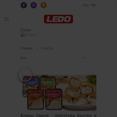
Deu
Рус
Главная
›
Рецепты
Все
Блины Емеля - приготовь быстро и